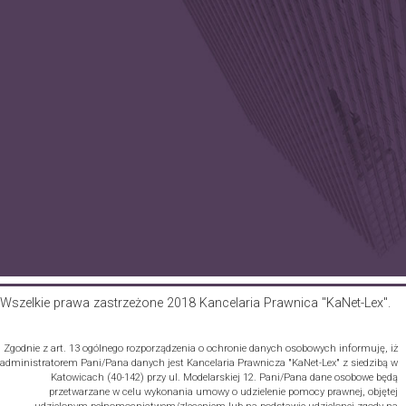
Wszelkie prawa zastrzeżone 2018 Kancelaria Prawnica "KaNet-Lex".
Zgodnie z art. 13 ogólnego rozporządzenia o ochronie danych osobowych informuję, iż
administratorem Pani/Pana danych jest Kancelaria Prawnicza "KaNet-Lex" z siedzibą w
Katowicach (40-142) przy ul. Modelarskiej 12. Pani/Pana dane osobowe będą
przetwarzane w celu wykonania umowy o udzielenie pomocy prawnej, objętej