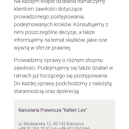
Na każdym etapie działania tłumaczymy
klientom zawiłości dotyczące
prowadzonego postępowania,
podejmowanych kroków. Konsultujemy z
nimi poszczególne decyzje, a także
informujemy na temat skutków, jakie one
wywrą w sferze prawnej.
Prowadzimy sprawy o różnym stopniu
zawiłości. Podejmujemy się także działań w
ramach już toczącego się postępowania.
Do każdej sprawy podchodzimy z należytą
starannością oraz dyskrecją.
Kancelaria Prawnicza "KaNet-Lex"
ul. Modelarska 12, 40-142 Katowice
+48 32 204 27 51
lub
+48 601 554 566